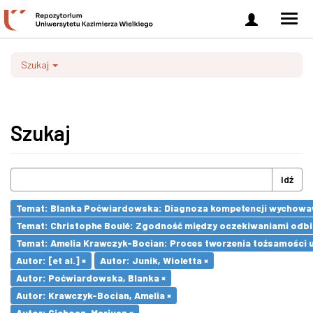
Zaloguj
Men
się
nawi
Szukaj
Szukaj
Idź
Temat: Blanka Poćwiardowska: Diagnoza kompetencji wychowaw
Temat: Christophe Boulé: Zgodność między oczekiwaniami odb
Temat: Amelia Krawczyk-Bocian: Proces tworzenia tożsamości u
Autor: [et al.] ×
Autor: Junik, Wioletta ×
Autor: Poćwiardowska, Blanka ×
Autor: Krawczyk-Bocian, Amelia ×
Autor: Cichosz, Mariusz ×