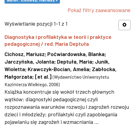
Pokaż filtry zaawansowane
Wyświetlanie pozycji 1-1 z 1
Diagnostyka i profilaktyka w teorii i praktyce
pedagogicznej / red. Maria Deptuła
Cichosz, Mariusz
;
Poćwiardowska, Blanka
;
Jarczyńska, Jolanta
;
Deptuła, Maria
;
Junik,
Wioletta
;
Krawczyk-Bocian, Amelia
;
Zabłocka,
Małgorzata
;
[et al.]
(
Wydawnictwo Uniwersytetu
Kazimierza Wielkiego
,
2006
)
Książka koncentruje się wokół trzech głównych
wątków: diagnostyki pedagogicznej czyli
rozpoznawania warunków rozwoju i zagrożeń rozwoju
dzieci i młodzieży; profilaktyki czyli zapobiegania
pojawianiu się zagrożeń i wzmacniania ...