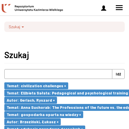
Zaloguj
Men
się
nawi
Szukaj
Szukaj
Idź
Temat: civilization challenges ×
Temat: Elżbieta Sałata: Pedagogical and psychological training 
Autor: Gerlach, Ryszard ×
Temat: Anna Suchorab: The Professions of the future vs. the ed
Temat: gospodarka oparta na wiedzy ×
Autor: Brzeziński, Łukasz ×
Temat: edukacja zawodowa dorosłych ×