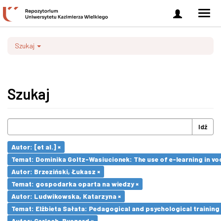
Zaloguj
Men
się
nawi
Szukaj
Szukaj
Idź
Autor: [et al.] ×
Temat: Dominika Goltz-Wasiucionek: The use of e-learning in vo
Autor: Brzeziński, Łukasz ×
Temat: gospodarka oparta na wiedzy ×
Autor: Ludwikowska, Katarzyna ×
Temat: Elżbieta Sałata: Pedagogical and psychological training 
Autor: Gerlach, Ryszard ×