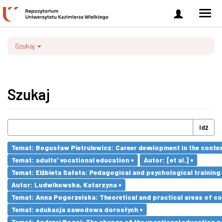
Zaloguj
Men
się
nawi
Szukaj
Szukaj
Idź
Temat: Bogusław Pietrulewicz: Career development in the contex
Temat: adults’ vocational education ×
Autor: [et al.] ×
Temat: Elżbieta Sałata: Pedagogical and psychological training 
Autor: Ludwikowska, Katarzyna ×
Temat: Anna Pogorzelska: Theoretical and practical areas of co
Temat: edukacja zawodowa dorosłych ×
Temat: Andrzej Bogaj: The change of the vocational education p