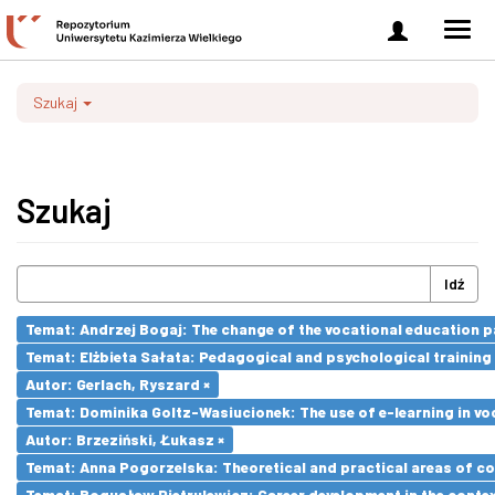
Zaloguj
Men
się
nawi
Szukaj
Szukaj
Idź
Temat: Andrzej Bogaj: The change of the vocational education p
Temat: Elżbieta Sałata: Pedagogical and psychological training 
Autor: Gerlach, Ryszard ×
Temat: Dominika Goltz-Wasiucionek: The use of e-learning in vo
Autor: Brzeziński, Łukasz ×
Temat: Anna Pogorzelska: Theoretical and practical areas of co
Temat: Bogusław Pietrulewicz: Career development in the contex