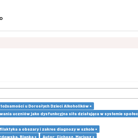
tożsamości u Dorosłych Dzieci Alkoholików ×
ania uczniów jako dysfunkcyjna siła działająca w systemie społec
laktyka a obszary i zakres diagnozy w szkole ×
rdowska, Blanka ×
Autor: Cichosz, Mariusz ×