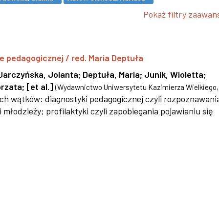
Pokaż filtry zaawa
yce pedagogicznej / red. Maria Deptuła
Jarczyńska, Jolanta
;
Deptuła, Maria
;
Junik, Wioletta
;
orzata
;
[et al.]
(
Wydawnictwo Uniwersytetu Kazimierza Wielkiego
ych wątków: diagnostyki pedagogicznej czyli rozpoznawani
młodzieży; profilaktyki czyli zapobiegania pojawianiu się