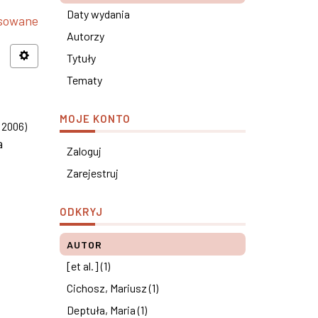
Daty wydania
nsowane
Autorzy
Tytuły
Tematy
MOJE KONTO
,
2006
)
a
Zaloguj
Zarejestruj
ODKRYJ
AUTOR
[et al.] (1)
Cichosz, Mariusz (1)
Deptuła, Maria (1)