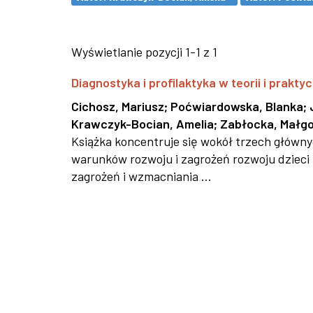
Wyświetlanie pozycji 1-1 z 1
Diagnostyka i profilaktyka w teorii i prakt
Cichosz, Mariusz
;
Poćwiardowska, Blanka
;
Krawczyk-Bocian, Amelia
;
Zabłocka, Małg
Książka koncentruje się wokół trzech główn
warunków rozwoju i zagrożeń rozwoju dzieci i 
zagrożeń i wzmacniania ...