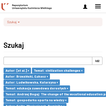
Zaloguj
Men
się
nawi
Szukaj
Szukaj
Idź
Autor: [et al.] ×
Temat: civilization challenges ×
Autor: Brzeziński, Łukasz ×
Autor: Ludwikowska, Katarzyna ×
Temat: edukacja zawodowa dorosłych ×
Temat: Andrzej Bogaj: The change of the vocational education p
Temat: gospodarka oparta na wiedzy ×
Autor: Goltz-Wasiucionek, Dominika ×