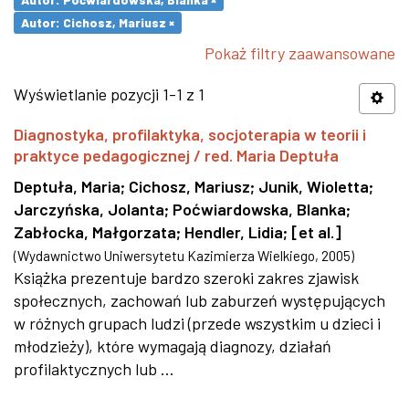
Autor: Cichosz, Mariusz ×
Pokaż filtry zaawansowane
Wyświetlanie pozycji 1-1 z 1
Diagnostyka, profilaktyka, socjoterapia w teorii i
praktyce pedagogicznej / red. Maria Deptuła
Deptuła, Maria
;
Cichosz, Mariusz
;
Junik, Wioletta
;
Jarczyńska, Jolanta
;
Poćwiardowska, Blanka
;
Zabłocka, Małgorzata
;
Hendler, Lidia
;
[et al.]
(
Wydawnictwo Uniwersytetu Kazimierza Wielkiego
,
2005
)
Książka prezentuje bardzo szeroki zakres zjawisk
społecznych, zachowań lub zaburzeń występujących
w różnych grupach ludzi (przede wszystkim u dzieci i
młodzieży), które wymagają diagnozy, działań
profilaktycznych lub ...