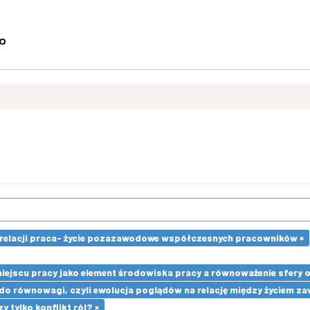
 relacji praca- życie pozazawodowe współczesnych pracowników ×
 miejscu pracy jako element środowiska pracy a równoważenie sfery
u do równowagi, czyli ewolucja poglądów na relację między życie
 tylko konflikt ról? ×