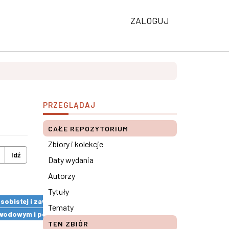
ZALOGUJ
PRZEGLĄDAJ
CAŁE REPOZYTORIUM
Zbiory i kolekcje
Idź
Daty wydania
Autorzy
Tytuły
 osobistej i zawodowej pracowników ×
Tematy
m zawodowym i pozazawodowym ×
TEN ZBIÓR