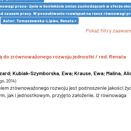
owagi praca- życie w kontekście zmian zachodzących w sferze ekon
d czasem pracy. W poszukiwaniu rozwiązań na rzecz równowagi pra
Autor: Tomaszewska-Lipiec, Renata ×
Pokaż filtry zaawa
ą do zrównoważonego rozwoju jednostki / red. Renata
szard
;
Kubiak-Szymborska, Ewa
;
Krause, Ewa
;
Malina, Ali
go
,
2014
)
 celem zrównoważonego rozwoju jest podnoszenie jakości życ
 jak i jednostkowym, przyjęto założenie, iż równowaga