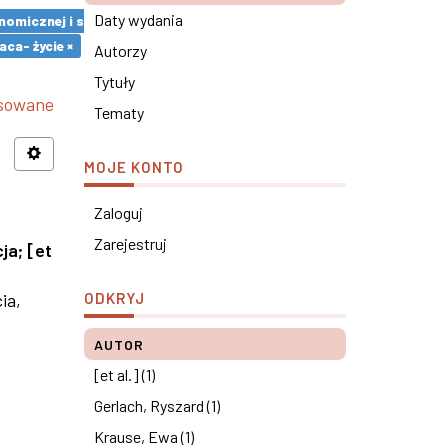
Daty wydania
omicznej i społecznej ×
ca- życie ×
Autorzy
Tytuły
nsowane
Tematy
MOJE KONTO
Zaloguj
Zarejestruj
cja
;
[et
ia,
ODKRYJ
AUTOR
[et al.] (1)
Gerlach, Ryszard (1)
Krause, Ewa (1)