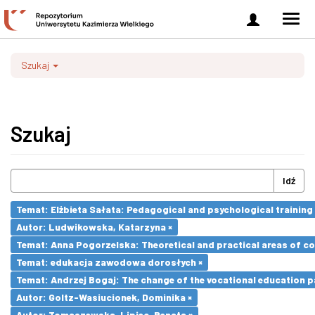
Zaloguj
Men
się
nawi
Szukaj
Szukaj
Idź
Temat: Elżbieta Sałata: Pedagogical and psychological training 
Autor: Ludwikowska, Katarzyna ×
Temat: Anna Pogorzelska: Theoretical and practical areas of co
Temat: edukacja zawodowa dorosłych ×
Temat: Andrzej Bogaj: The change of the vocational education p
Autor: Goltz-Wasiucionek, Dominika ×
Autor: Tomaszewska-Lipiec, Renata ×