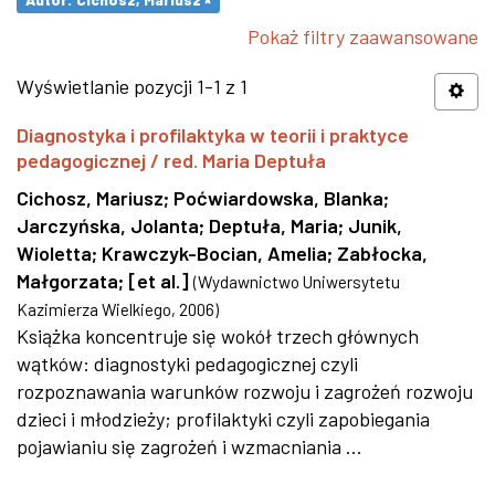
Pokaż filtry zaawansowane
Wyświetlanie pozycji 1-1 z 1
Diagnostyka i profilaktyka w teorii i praktyce
pedagogicznej / red. Maria Deptuła
Cichosz, Mariusz
;
Poćwiardowska, Blanka
;
Jarczyńska, Jolanta
;
Deptuła, Maria
;
Junik,
Wioletta
;
Krawczyk-Bocian, Amelia
;
Zabłocka,
Małgorzata
;
[et al.]
(
Wydawnictwo Uniwersytetu
Kazimierza Wielkiego
,
2006
)
Książka koncentruje się wokół trzech głównych
wątków: diagnostyki pedagogicznej czyli
rozpoznawania warunków rozwoju i zagrożeń rozwoju
dzieci i młodzieży; profilaktyki czyli zapobiegania
pojawianiu się zagrożeń i wzmacniania ...