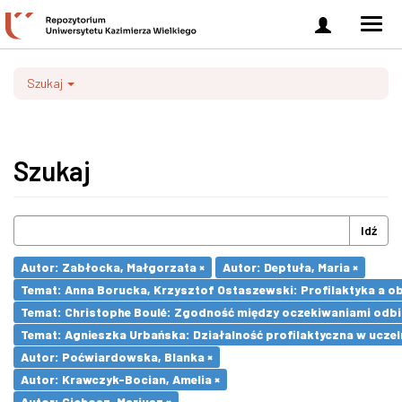
Zaloguj
Men
się
nawi
Szukaj
Szukaj
Idź
Autor: Zabłocka, Małgorzata ×
Autor: Deptuła, Maria ×
Temat: Anna Borucka, Krzysztof Ostaszewski: Profilaktyka a ob
Temat: Christophe Boulé: Zgodność między oczekiwaniami odb
Temat: Agnieszka Urbańska: Działalność profilaktyczna w uczel
Autor: Poćwiardowska, Blanka ×
Autor: Krawczyk-Bocian, Amelia ×
Autor: Cichosz, Mariusz ×