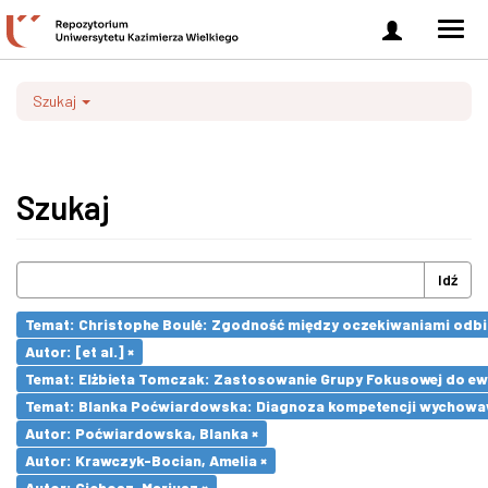
Zaloguj
Men
się
nawi
Szukaj
Szukaj
Idź
Temat: Christophe Boulé: Zgodność między oczekiwaniami odb
Autor: [et al.] ×
Temat: Elżbieta Tomczak: Zastosowanie Grupy Fokusowej do ewa
Temat: Blanka Poćwiardowska: Diagnoza kompetencji wychowaw
Autor: Poćwiardowska, Blanka ×
Autor: Krawczyk-Bocian, Amelia ×
Autor: Cichosz, Mariusz ×