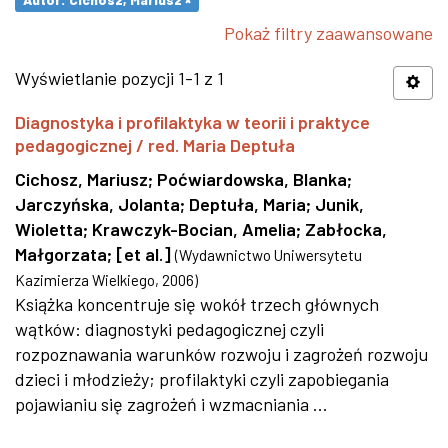
Pokaż filtry zaawansowane
Wyświetlanie pozycji 1-1 z 1
Diagnostyka i profilaktyka w teorii i praktyce
pedagogicznej / red. Maria Deptuła
Cichosz, Mariusz
;
Poćwiardowska, Blanka
;
Jarczyńska, Jolanta
;
Deptuła, Maria
;
Junik,
Wioletta
;
Krawczyk-Bocian, Amelia
;
Zabłocka,
Małgorzata
;
[et al.]
(
Wydawnictwo Uniwersytetu
Kazimierza Wielkiego
,
2006
)
Książka koncentruje się wokół trzech głównych
wątków: diagnostyki pedagogicznej czyli
rozpoznawania warunków rozwoju i zagrożeń rozwoju
dzieci i młodzieży; profilaktyki czyli zapobiegania
pojawianiu się zagrożeń i wzmacniania ...