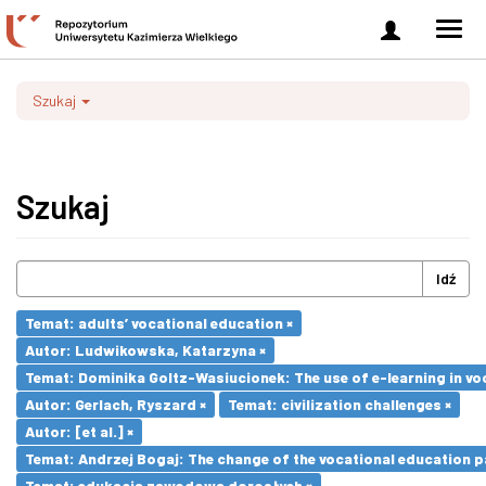
Zaloguj
Men
się
nawi
Szukaj
Szukaj
Idź
Temat: adults’ vocational education ×
Autor: Ludwikowska, Katarzyna ×
Temat: Dominika Goltz-Wasiucionek: The use of e-learning in vo
Autor: Gerlach, Ryszard ×
Temat: civilization challenges ×
Autor: [et al.] ×
Temat: Andrzej Bogaj: The change of the vocational education p
Temat: edukacja zawodowa dorosłych ×