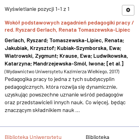
Wyświetlanie pozycji 1-1 z 1
Wokół podstawowych zagadnień pedagogiki pracy /
red. Ryszard Gerlach, Renata Tomaszewska-Lipiec
Gerlach, Ryszard
;
Tomaszewska-Lipiec, Renata
;
Jakubiak, Krzysztof
;
Kubiak-Szymborska, Ewa
;
Wiatrowski, Zygmunt
;
Krause, Ewa
;
Ludwikowska,
Katarzyna
;
Mandrzejewska-Smól, Iwona
;
[et al.]
(
Wydawnictwo Uniwersytetu Kazimierza Wielkiego
,
2017
)
Pedagogika pracy to jedna z tych subdyscyplin
pedagogicznych, która rozwija się dynamicznie,
uzyskując powszechne uznanie wśród pedagogów
oraz przedstawicieli innych nauk. Co więcej, będąc
znaczącym składnikiem nauk ...
Biblioteka Uniwersytetu
Biblioteka