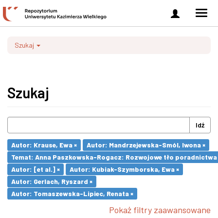
Zaloguj
Men
się
nawi
Szukaj
Szukaj
Idź
Autor: Krause, Ewa ×
Autor: Mandrzejewska-Smól, Iwona ×
Temat: Anna Paszkowska-Rogacz: Rozwojowe tło poradnictwa kar
Autor: [et al.] ×
Autor: Kubiak-Szymborska, Ewa ×
Autor: Gerlach, Ryszard ×
Autor: Tomaszewska-Lipiec, Renata ×
Pokaż filtry zaawansowane