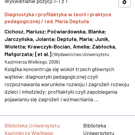
Wyświetlanie pozycji 1-1 z 1
Diagnostyka i profilaktyka w teorii i praktyce
pedagogicznej / red. Maria Deptuła
Cichosz, Mariusz
;
Poćwiardowska, Blanka
;
Jarczyńska, Jolanta
;
Deptuła, Maria
;
Junik,
Wioletta
;
Krawczyk-Bocian, Amelia
;
Zabłocka,
Małgorzata
;
[et al.]
(
Wydawnictwo Uniwersytetu
Kazimierza Wielkiego
,
2006
)
Książka koncentruje się wokół trzech głównych
wątków: diagnostyki pedagogicznej czyli
rozpoznawania warunków rozwoju i zagrożeń rozwoju
dzieci i młodzieży; profilaktyki czyli zapobiegania
pojawianiu się zagrożeń i wzmacniania ...
Biblioteka Uniwersytetu
Biblioteka
Kazimierza Wielkiego
Uniwersytetu