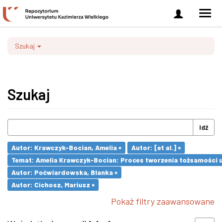
Zaloguj
Men
się
nawi
Szukaj
Szukaj
Idź
Autor: Krawczyk-Bocian, Amelia ×
Autor: [et al.] ×
Temat: Amelia Krawczyk-Bocian: Proces tworzenia tożsamości u
Autor: Poćwiardowska, Blanka ×
Autor: Cichosz, Mariusz ×
Pokaż filtry zaawansowane