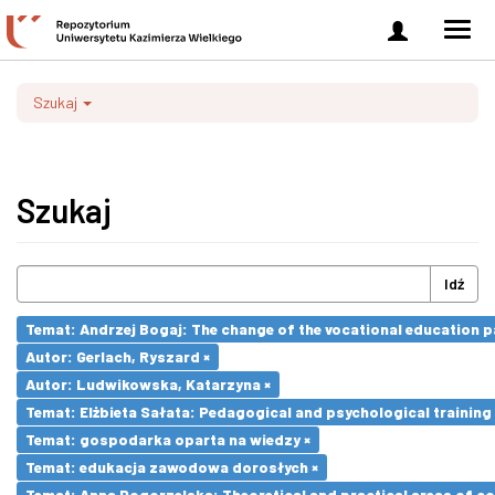
Zaloguj
Men
się
nawi
Szukaj
Szukaj
Idź
Temat: Andrzej Bogaj: The change of the vocational education p
Autor: Gerlach, Ryszard ×
Autor: Ludwikowska, Katarzyna ×
Temat: Elżbieta Sałata: Pedagogical and psychological training 
Temat: gospodarka oparta na wiedzy ×
Temat: edukacja zawodowa dorosłych ×
Temat: Anna Pogorzelska: Theoretical and practical areas of co