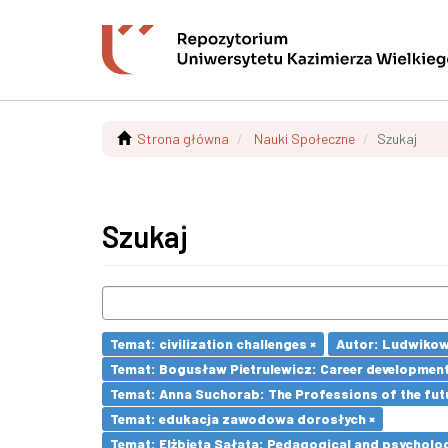
Strona główna
Nauki Społeczne
Szukaj
Szukaj
Temat: civilization challenges ×
Autor: Ludwikow
Temat: Bogusław Pietrulewicz: Career development 
Temat: Anna Suchorab: The Professions of the futu
Temat: edukacja zawodowa dorosłych ×
Temat: Elżbieta Sałata: Pedagogical and psychologi