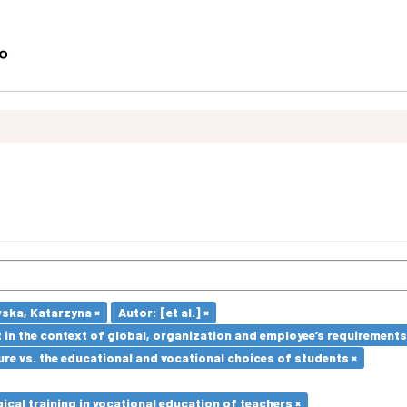
ska, Katarzyna ×
Autor: [et al.] ×
in the context of global, organization and employee’s requirement
re vs. the educational and vocational choices of students ×
cal training in vocational education of teachers ×