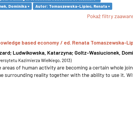
nek, Dominika ×
Autor: Tomaszewska-Lipiec, Renata ×
Pokaż filtry zaawa
 knowledge based economy / ed. Renata Tomaszewska-Li
szard
;
Ludwikowska, Katarzyna
;
Goltz-Wasiucionek, Domi
rsytetu Kazimierza Wielkiego
,
2013
)
areas of human activity are becoming a certain whole joi
e surrounding reality together with the ability to use it. W