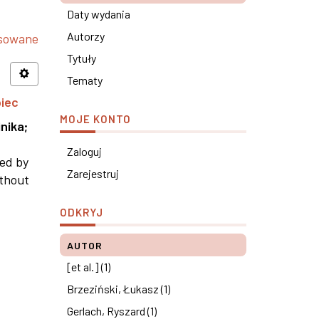
Daty wydania
Autorzy
nsowane
Tytuły
Tematy
piec
MOJE KONTO
nika
;
Zaloguj
ned by
Zarejestruj
ithout
ODKRYJ
AUTOR
[et al.] (1)
Brzeziński, Łukasz (1)
Gerlach, Ryszard (1)