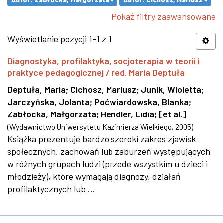
Pokaż filtry zaawansowane
Wyświetlanie pozycji 1-1 z 1
Diagnostyka, profilaktyka, socjoterapia w teorii i
praktyce pedagogicznej / red. Maria Deptuła
Deptuła, Maria
;
Cichosz, Mariusz
;
Junik, Wioletta
;
Jarczyńska, Jolanta
;
Poćwiardowska, Blanka
;
Zabłocka, Małgorzata
;
Hendler, Lidia
;
[et al.]
(
Wydawnictwo Uniwersytetu Kazimierza Wielkiego
,
2005
)
Książka prezentuje bardzo szeroki zakres zjawisk
społecznych, zachowań lub zaburzeń występujących
w różnych grupach ludzi (przede wszystkim u dzieci i
młodzieży), które wymagają diagnozy, działań
profilaktycznych lub ...