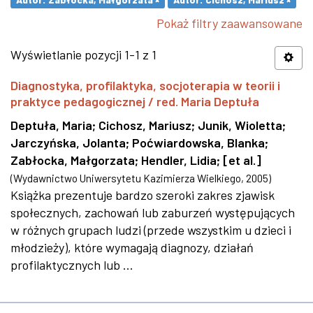
Pokaż filtry zaawansowane
Wyświetlanie pozycji 1-1 z 1
Diagnostyka, profilaktyka, socjoterapia w teorii i
praktyce pedagogicznej / red. Maria Deptuła
Deptuła, Maria
;
Cichosz, Mariusz
;
Junik, Wioletta
;
Jarczyńska, Jolanta
;
Poćwiardowska, Blanka
;
Zabłocka, Małgorzata
;
Hendler, Lidia
;
[et al.]
(
Wydawnictwo Uniwersytetu Kazimierza Wielkiego
,
2005
)
Książka prezentuje bardzo szeroki zakres zjawisk
społecznych, zachowań lub zaburzeń występujących
w różnych grupach ludzi (przede wszystkim u dzieci i
młodzieży), które wymagają diagnozy, działań
profilaktycznych lub ...