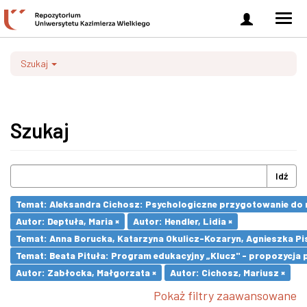
Zaloguj
Men
się
nawi
Szukaj
Szukaj
Idź
Temat: Aleksandra Cichosz: Psychologiczne przygotowanie do m
Autor: Deptuła, Maria ×
Autor: Hendler, Lidia ×
Temat: Anna Borucka, Katarzyna Okulicz-Kozaryn, Agnieszka Pi
Temat: Beata Pituła: Program edukacyjny „Klucz" - propozycja 
Autor: Zabłocka, Małgorzata ×
Autor: Cichosz, Mariusz ×
Pokaż filtry zaawansowane