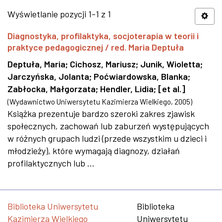
Wyświetlanie pozycji 1-1 z 1
Diagnostyka, profilaktyka, socjoterapia w teorii i
praktyce pedagogicznej / red. Maria Deptuła
Deptuła, Maria
;
Cichosz, Mariusz
;
Junik, Wioletta
;
Jarczyńska, Jolanta
;
Poćwiardowska, Blanka
;
Zabłocka, Małgorzata
;
Hendler, Lidia
;
[et al.]
(
Wydawnictwo Uniwersytetu Kazimierza Wielkiego
,
2005
)
Książka prezentuje bardzo szeroki zakres zjawisk
społecznych, zachowań lub zaburzeń występujących
w różnych grupach ludzi (przede wszystkim u dzieci i
młodzieży), które wymagają diagnozy, działań
profilaktycznych lub ...
Biblioteka Uniwersytetu
Biblioteka
Kazimierza Wielkiego
Uniwersytetu