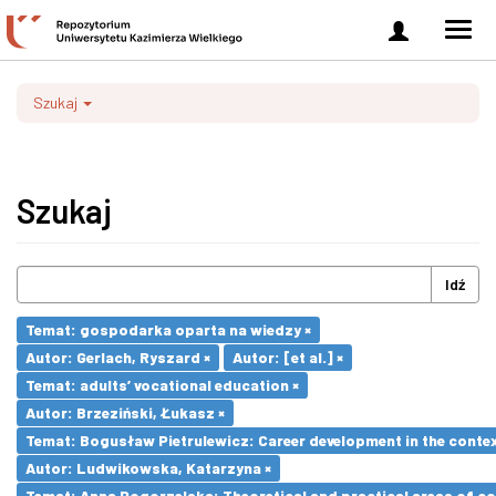
Zaloguj
Men
się
nawi
Szukaj
Szukaj
Idź
Temat: gospodarka oparta na wiedzy ×
Autor: Gerlach, Ryszard ×
Autor: [et al.] ×
Temat: adults’ vocational education ×
Autor: Brzeziński, Łukasz ×
Temat: Bogusław Pietrulewicz: Career development in the contex
Autor: Ludwikowska, Katarzyna ×
Temat: Anna Pogorzelska: Theoretical and practical areas of co