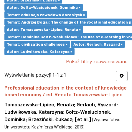
Autor: Goltz-Wasiucionek, Dominika ×
Temat: edukacja zawodowa dorosłych ×
Temat: Andrzej Bogaj: The change of the vocational education p
Autor: Tomaszewska-Lipiec, Renata ×
Temat: Dominika Goltz-Wasiucionek: The use of e-learning in vo
Temat: civilization challenges ×
Autor: Gerlach, Ryszard ×
Autor: Ludwikowska, Katarzyna ×
Pokaż filtry zaawansowane
Wyświetlanie pozycji 1-1 z 1
Professional education in the context of knowledge
based economy / ed. Renata Tomaszewska-Lipiec
Tomaszewska-Lipiec, Renata
;
Gerlach, Ryszard
;
Ludwikowska, Katarzyna
;
Goltz-Wasiucionek,
Dominika
;
Brzeziński, Łukasz
;
[et al.]
(
Wydawnictwo
Uniwersytetu Kazimierza Wielkiego
,
2013
)