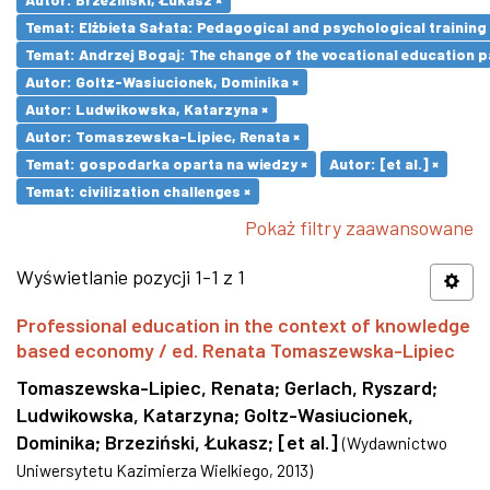
Temat: Elżbieta Sałata: Pedagogical and psychological training 
Temat: Andrzej Bogaj: The change of the vocational education p
Autor: Goltz-Wasiucionek, Dominika ×
Autor: Ludwikowska, Katarzyna ×
Autor: Tomaszewska-Lipiec, Renata ×
Temat: gospodarka oparta na wiedzy ×
Autor: [et al.] ×
Temat: civilization challenges ×
Pokaż filtry zaawansowane
Wyświetlanie pozycji 1-1 z 1
Professional education in the context of knowledge
based economy / ed. Renata Tomaszewska-Lipiec
Tomaszewska-Lipiec, Renata
;
Gerlach, Ryszard
;
Ludwikowska, Katarzyna
;
Goltz-Wasiucionek,
Dominika
;
Brzeziński, Łukasz
;
[et al.]
(
Wydawnictwo
Uniwersytetu Kazimierza Wielkiego
,
2013
)