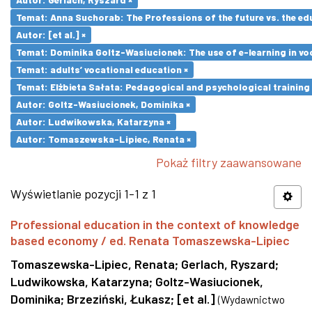
Temat: Anna Suchorab: The Professions of the future vs. the ed
Autor: [et al.] ×
Temat: Dominika Goltz-Wasiucionek: The use of e-learning in vo
Temat: adults’ vocational education ×
Temat: Elżbieta Sałata: Pedagogical and psychological training 
Autor: Goltz-Wasiucionek, Dominika ×
Autor: Ludwikowska, Katarzyna ×
Autor: Tomaszewska-Lipiec, Renata ×
Pokaż filtry zaawansowane
Wyświetlanie pozycji 1-1 z 1
Professional education in the context of knowledge
based economy / ed. Renata Tomaszewska-Lipiec
Tomaszewska-Lipiec, Renata
;
Gerlach, Ryszard
;
Ludwikowska, Katarzyna
;
Goltz-Wasiucionek,
Dominika
;
Brzeziński, Łukasz
;
[et al.]
(
Wydawnictwo