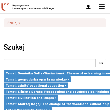
Zaloguj
Men
się
nawi
Szukaj
Szukaj
Idź
Temat: Dominika Goltz-Wasiucionek: The use of e-learning in vo
Temat: gospodarka oparta na wiedzy ×
Temat: adults’ vocational education ×
Temat: Elżbieta Sałata: Pedagogical and psychological training 
Temat: civilization challenges ×
Temat: Andrzej Bogaj: The change of the vocational education p
Autor: Brzeziński, Łukasz ×