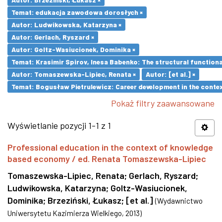
Temat: edukacja zawodowa dorosłych ×
Autor: Ludwikowska, Katarzyna ×
Autor: Gerlach, Ryszard ×
Autor: Goltz-Wasiucionek, Dominika ×
Temat: Krasimir Spirov, Inesa Babenko: The structural function
Autor: Tomaszewska-Lipiec, Renata ×
Autor: [et al.] ×
Temat: Bogusław Pietrulewicz: Career development in the contex
Pokaż filtry zaawansowane
Wyświetlanie pozycji 1-1 z 1
Professional education in the context of knowledge
based economy / ed. Renata Tomaszewska-Lipiec
Tomaszewska-Lipiec, Renata
;
Gerlach, Ryszard
;
Ludwikowska, Katarzyna
;
Goltz-Wasiucionek,
Dominika
;
Brzeziński, Łukasz
;
[et al.]
(
Wydawnictwo
Uniwersytetu Kazimierza Wielkiego
,
2013
)