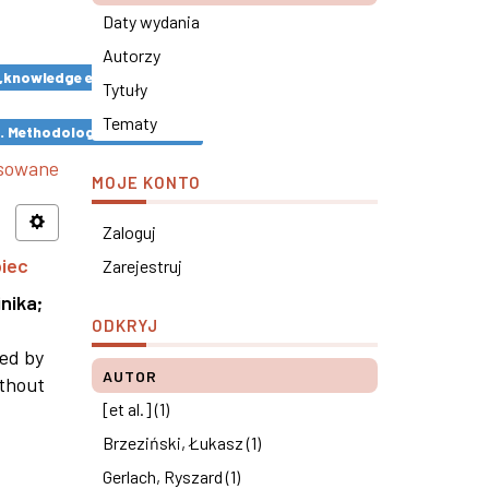
Daty wydania
Autorzy
y „knowledge economics” ×
Tytuły
Tematy
s. Methodological remarks ×
nsowane
MOJE KONTO
Zaloguj
piec
Zarejestruj
nika
;
ODKRYJ
ned by
AUTOR
ithout
[et al.] (1)
Brzeziński, Łukasz (1)
Gerlach, Ryszard (1)