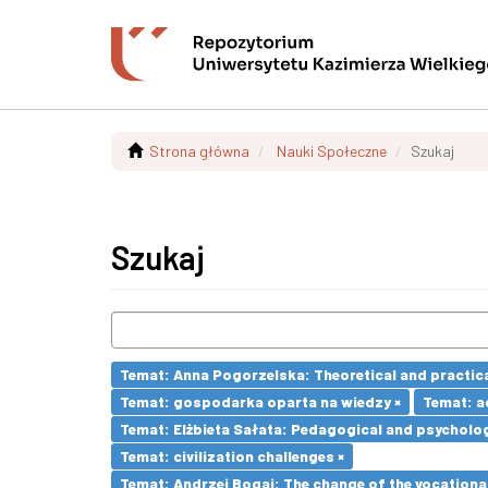
Strona główna
Nauki Społeczne
Szukaj
Szukaj
Temat: Anna Pogorzelska: Theoretical and practica
Temat: gospodarka oparta na wiedzy ×
Temat: a
Temat: Elżbieta Sałata: Pedagogical and psychologi
Temat: civilization challenges ×
Temat: Andrzej Bogaj: The change of the vocationa