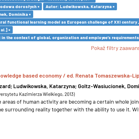
wodowa dorosłych ×
Autor: Ludwikowska, Katarzyna ×
nek, Dominika ×
ural functional learning model as European challenge of XXI centur
al.] ×
in the context of global, organization and employee’s requirement
Pokaż filtry zaawa
 knowledge based economy / ed. Renata Tomaszewska-Li
szard
;
Ludwikowska, Katarzyna
;
Goltz-Wasiucionek, Domi
rsytetu Kazimierza Wielkiego
,
2013
)
areas of human activity are becoming a certain whole joi
e surrounding reality together with the ability to use it. W