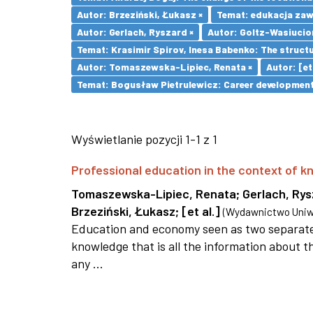
Autor: Brzeziński, Łukasz ×
Temat: edukacja za
Autor: Gerlach, Ryszard ×
Autor: Goltz-Wasiucio
Temat: Krasimir Spirov, Inesa Babenko: The struct
Autor: Tomaszewska-Lipiec, Renata ×
Autor: [et 
Temat: Bogusław Pietrulewicz: Career development 
Wyświetlanie pozycji 1-1 z 1
Professional education in the context of
Tomaszewska-Lipiec, Renata
;
Gerlach, Ry
Brzeziński, Łukasz
;
[et al.]
(
Wydawnictwo Uniwe
Education and economy seen as two separate 
knowledge that is all the information about th
any ...