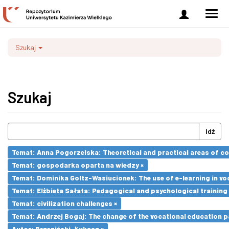
Zaloguj
Men
się
nawi
Szukaj
Szukaj
Idź
Temat: Anna Pogorzelska: Theoretical and practical areas of co
Temat: gospodarka oparta na wiedzy ×
Temat: Dominika Goltz-Wasiucionek: The use of e-learning in vo
Temat: Elżbieta Sałata: Pedagogical and psychological training 
Temat: civilization challenges ×
Temat: Andrzej Bogaj: The change of the vocational education p
Autor: Brzeziński, Łukasz ×