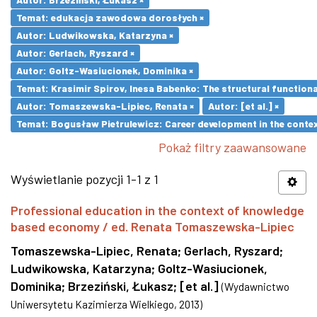
Temat: edukacja zawodowa dorosłych ×
Autor: Ludwikowska, Katarzyna ×
Autor: Gerlach, Ryszard ×
Autor: Goltz-Wasiucionek, Dominika ×
Temat: Krasimir Spirov, Inesa Babenko: The structural function
Autor: Tomaszewska-Lipiec, Renata ×
Autor: [et al.] ×
Temat: Bogusław Pietrulewicz: Career development in the contex
Pokaż filtry zaawansowane
Wyświetlanie pozycji 1-1 z 1
Professional education in the context of knowledge
based economy / ed. Renata Tomaszewska-Lipiec
Tomaszewska-Lipiec, Renata
;
Gerlach, Ryszard
;
Ludwikowska, Katarzyna
;
Goltz-Wasiucionek,
Dominika
;
Brzeziński, Łukasz
;
[et al.]
(
Wydawnictwo
Uniwersytetu Kazimierza Wielkiego
,
2013
)