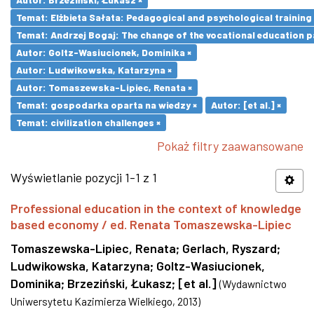
Temat: Elżbieta Sałata: Pedagogical and psychological training 
Temat: Andrzej Bogaj: The change of the vocational education p
Autor: Goltz-Wasiucionek, Dominika ×
Autor: Ludwikowska, Katarzyna ×
Autor: Tomaszewska-Lipiec, Renata ×
Temat: gospodarka oparta na wiedzy ×
Autor: [et al.] ×
Temat: civilization challenges ×
Pokaż filtry zaawansowane
Wyświetlanie pozycji 1-1 z 1
Professional education in the context of knowledge
based economy / ed. Renata Tomaszewska-Lipiec
Tomaszewska-Lipiec, Renata
;
Gerlach, Ryszard
;
Ludwikowska, Katarzyna
;
Goltz-Wasiucionek,
Dominika
;
Brzeziński, Łukasz
;
[et al.]
(
Wydawnictwo
Uniwersytetu Kazimierza Wielkiego
,
2013
)