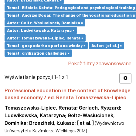
Temat: Elżbieta Sałata: Pedagogical and psychological training 
Temat: Andrzej Bogaj: The change of the vocational education p
Autor: Goltz-Wasiucionek, Dominika ×
Autor: Ludwikowska, Katarzyna ×
Autor: Tomaszewska-Lipiec, Renata ×
Temat: gospodarka oparta na wiedzy ×
Autor: [et al.] ×
Temat: civilization challenges ×
Pokaż filtry zaawansowane
Wyświetlanie pozycji 1-1 z 1
Professional education in the context of knowledge
based economy / ed. Renata Tomaszewska-Lipiec
Tomaszewska-Lipiec, Renata
;
Gerlach, Ryszard
;
Ludwikowska, Katarzyna
;
Goltz-Wasiucionek,
Dominika
;
Brzeziński, Łukasz
;
[et al.]
(
Wydawnictwo
Uniwersytetu Kazimierza Wielkiego
,
2013
)