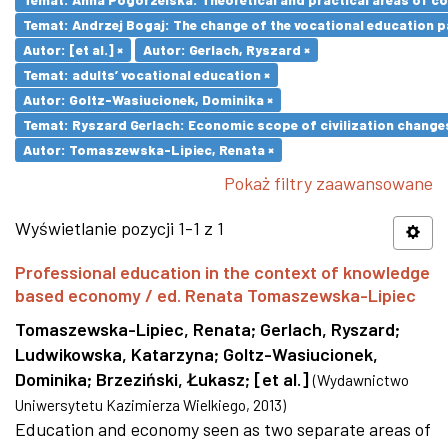
Temat: Andrzej Bogaj: The change of the vocational education p
Autor: [et al.] ×
Autor: Gerlach, Ryszard ×
Temat: adults’ vocational education ×
Autor: Goltz-Wasiucionek, Dominika ×
Temat: Ryszard Gerlach: Economic scope of civilization changes
Autor: Tomaszewska-Lipiec, Renata ×
Pokaż filtry zaawansowane
Wyświetlanie pozycji 1-1 z 1
Professional education in the context of knowledge
based economy / ed. Renata Tomaszewska-Lipiec
Tomaszewska-Lipiec, Renata
;
Gerlach, Ryszard
;
Ludwikowska, Katarzyna
;
Goltz-Wasiucionek,
Dominika
;
Brzeziński, Łukasz
;
[et al.]
(
Wydawnictwo
Uniwersytetu Kazimierza Wielkiego
,
2013
)
Education and economy seen as two separate areas of