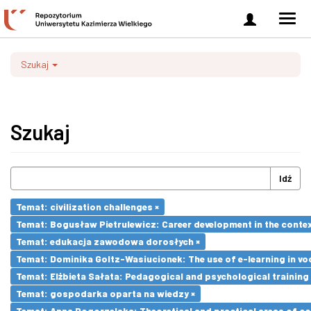
Zaloguj
Men
się
nawi
Szukaj
Szukaj
Idź
Temat: civilization challenges ×
Temat: Bogusław Pietrulewicz: Career development in the contex
Temat: edukacja zawodowa dorosłych ×
Temat: Dominika Goltz-Wasiucionek: The use of e-learning in vo
Temat: Elżbieta Sałata: Pedagogical and psychological training 
Temat: gospodarka oparta na wiedzy ×
Temat: Anna Pogorzelska: Theoretical and practical areas of co