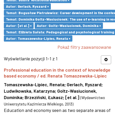
Autor: Gerlach, Ryszard ×
Temat: Bogusław Pietrulewicz: Career development in the contex
Temat: Dominika Goltz-Wasiucionek: The use of e-learning in vo
Autor: [et al.] ×
Autor: Goltz-Wasiucionek, Dominika ×
Temat: Elżbieta Sałata: Pedagogical and psychological training 
Autor: Tomaszewska-Lipiec, Renata ×
Pokaż filtry zaawansowane
Wyświetlanie pozycji 1-1 z 1
Professional education in the context of knowledge
based economy / ed. Renata Tomaszewska-Lipiec
Tomaszewska-Lipiec, Renata
;
Gerlach, Ryszard
;
Ludwikowska, Katarzyna
;
Goltz-Wasiucionek,
Dominika
;
Brzeziński, Łukasz
;
[et al.]
(
Wydawnictwo
Uniwersytetu Kazimierza Wielkiego
,
2013
)
Education and economy seen as two separate areas of