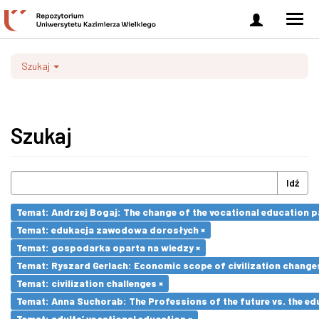
Zaloguj
Men
się
nawi
Szukaj
Szukaj
Idź
Temat: Andrzej Bogaj: The change of the vocational education p
Temat: edukacja zawodowa dorosłych ×
Temat: gospodarka oparta na wiedzy ×
Temat: Ryszard Gerlach: Economic scope of civilization changes
Temat: civilization challenges ×
Temat: Anna Suchorab: The Professions of the future vs. the ed
Temat: adults’ vocational education ×