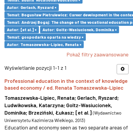
Autor: Gerlach, Ryszard ×
Temat: Bogusław Pietrulewicz: Career development in the contex
Temat: Andrzej Bogaj: The change of the vocational education p
Autor: [et al.] ×
Autor: Goltz-Wasiucionek, Dominika ×
Temat: gospodarka oparta na wiedzy ×
Autor: Tomaszewska-Lipiec, Renata ×
Pokaż filtry zaawansowane
Wyświetlanie pozycji 1-1 z 1
Professional education in the context of knowledge
based economy / ed. Renata Tomaszewska-Lipiec
Tomaszewska-Lipiec, Renata
;
Gerlach, Ryszard
;
Ludwikowska, Katarzyna
;
Goltz-Wasiucionek,
Dominika
;
Brzeziński, Łukasz
;
[et al.]
(
Wydawnictwo
Uniwersytetu Kazimierza Wielkiego
,
2013
)
Education and economy seen as two separate areas of