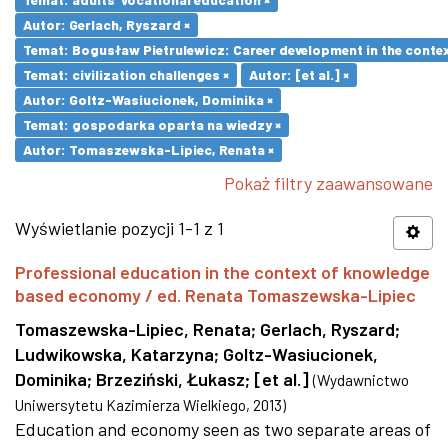
Autor: Gerlach, Ryszard ×
Temat: Bogusław Pietrulewicz: Career development in the contex
Temat: civilization challenges ×
Autor: [et al.] ×
Autor: Goltz-Wasiucionek, Dominika ×
Temat: gospodarka oparta na wiedzy ×
Autor: Tomaszewska-Lipiec, Renata ×
Pokaż filtry zaawansowane
Wyświetlanie pozycji 1-1 z 1
Professional education in the context of knowledge
based economy / ed. Renata Tomaszewska-Lipiec
Tomaszewska-Lipiec, Renata
;
Gerlach, Ryszard
;
Ludwikowska, Katarzyna
;
Goltz-Wasiucionek,
Dominika
;
Brzeziński, Łukasz
;
[et al.]
(
Wydawnictwo
Uniwersytetu Kazimierza Wielkiego
,
2013
)
Education and economy seen as two separate areas of