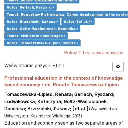
Autor: Gerlach, Ryszard ×
Temat: Bogusław Pietrulewicz: Career development in the contex
Autor: Brzeziński, Łukasz ×
Autor: [et al.] ×
Autor: Goltz-Wasiucionek, Dominika ×
Temat: civilization challenges ×
Autor: Tomaszewska-Lipiec, Renata ×
Pokaż filtry zaawansowane
Wyświetlanie pozycji 1-1 z 1
Professional education in the context of knowledge
based economy / ed. Renata Tomaszewska-Lipiec
Tomaszewska-Lipiec, Renata
;
Gerlach, Ryszard
;
Ludwikowska, Katarzyna
;
Goltz-Wasiucionek,
Dominika
;
Brzeziński, Łukasz
;
[et al.]
(
Wydawnictwo
Uniwersytetu Kazimierza Wielkiego
,
2013
)
Education and economy seen as two separate areas of