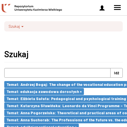
Zaloguj
Men
się
nawi
Szukaj
Szukaj
Idź
Temat: Andrzej Bogaj: The change of the vocational education p
Temat: edukacja zawodowa dorosłych ×
Temat: Elżbieta Sałata: Pedagogical and psychological training 
Temat: Katarzyna Sławińska: Leonardo da Vinci Programme – Tran
Temat: Anna Pogorzelska: Theoretical and practical areas of co
Temat: Anna Suchorab: The Professions of the future vs. the ed
Temat: adults’ vocational education ×