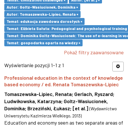
Autor: Goltz-Wasiucionek, Dominika ×
Autor: Tomaszewska-Lipiec, Renata ×
Temat: edukacja zawodowa dorosłych ×
Temat: Elżbieta Sałata: Pedagogical and psychological training 
Temat: Dominika Goltz-Wasiucionek: The use of e-learning in vo
Temat: gospodarka oparta na wiedzy ×
Pokaż filtry zaawansowane
Wyświetlanie pozycji 1-1 z 1
Professional education in the context of knowledge
based economy / ed. Renata Tomaszewska-Lipiec
Tomaszewska-Lipiec, Renata
;
Gerlach, Ryszard
;
Ludwikowska, Katarzyna
;
Goltz-Wasiucionek,
Dominika
;
Brzeziński, Łukasz
;
[et al.]
(
Wydawnictwo
Uniwersytetu Kazimierza Wielkiego
,
2013
)
Education and economy seen as two separate areas of