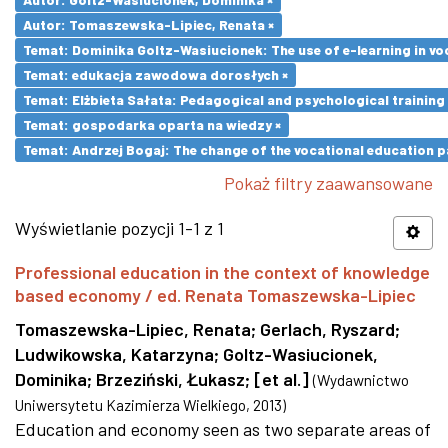
Autor: Tomaszewska-Lipiec, Renata ×
Temat: Dominika Goltz-Wasiucionek: The use of e-learning in vo
Temat: edukacja zawodowa dorosłych ×
Temat: Elżbieta Sałata: Pedagogical and psychological training 
Temat: gospodarka oparta na wiedzy ×
Temat: Andrzej Bogaj: The change of the vocational education p
Pokaż filtry zaawansowane
Wyświetlanie pozycji 1-1 z 1
Professional education in the context of knowledge
based economy / ed. Renata Tomaszewska-Lipiec
Tomaszewska-Lipiec, Renata
;
Gerlach, Ryszard
;
Ludwikowska, Katarzyna
;
Goltz-Wasiucionek,
Dominika
;
Brzeziński, Łukasz
;
[et al.]
(
Wydawnictwo
Uniwersytetu Kazimierza Wielkiego
,
2013
)
Education and economy seen as two separate areas of