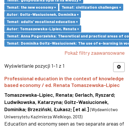
Temat: the new economy ×
Temat: civilization challenges ×
Autor: Goltz-Wasiucionek, Dominika ×
Temat: adults’ vocational education ×
Autor: Tomaszewska-Lipiec, Renata ×
Temat: Anna Pogorzelska: Theoretical and practical areas of co
Temat: Dominika Goltz-Wasiucionek: The use of e-learning in vo
Pokaż filtry zaawansowane
Wyświetlanie pozycji 1-1 z 1
Professional education in the context of knowledge
based economy / ed. Renata Tomaszewska-Lipiec
Tomaszewska-Lipiec, Renata
;
Gerlach, Ryszard
;
Ludwikowska, Katarzyna
;
Goltz-Wasiucionek,
Dominika
;
Brzeziński, Łukasz
;
[et al.]
(
Wydawnictwo
Uniwersytetu Kazimierza Wielkiego
,
2013
)
Education and economy seen as two separate areas of