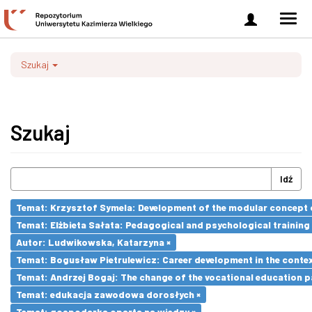
Zaloguj
Men
się
nawi
Szukaj
Szukaj
Idź
Temat: Krzysztof Symela: Development of the modular concept o
Temat: Elżbieta Sałata: Pedagogical and psychological training 
Autor: Ludwikowska, Katarzyna ×
Temat: Bogusław Pietrulewicz: Career development in the contex
Temat: Andrzej Bogaj: The change of the vocational education p
Temat: edukacja zawodowa dorosłych ×
Temat: gospodarka oparta na wiedzy ×