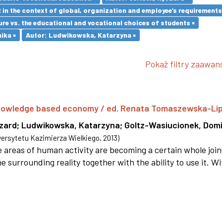
in the context of global, organization and employee’s requirement
re vs. the educational and vocational choices of students ×
ika ×
Autor: Ludwikowska, Katarzyna ×
Pokaż filtry zaawa
 knowledge based economy / ed. Renata Tomaszewska-Li
szard
;
Ludwikowska, Katarzyna
;
Goltz-Wasiucionek, Domi
rsytetu Kazimierza Wielkiego
,
2013
)
areas of human activity are becoming a certain whole joi
e surrounding reality together with the ability to use it. W