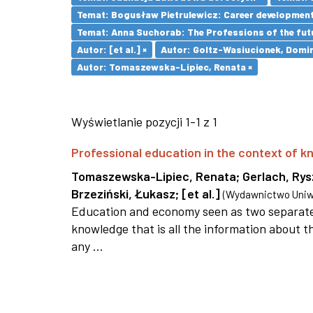
Temat: Bogusław Pietrulewicz: Career development 
Temat: Anna Suchorab: The Professions of the futu
Autor: [et al.] ×
Autor: Goltz-Wasiucionek, Domin
Autor: Tomaszewska-Lipiec, Renata ×
Wyświetlanie pozycji 1-1 z 1
Professional education in the context of
Tomaszewska-Lipiec, Renata
;
Gerlach, Ry
Brzeziński, Łukasz
;
[et al.]
(
Wydawnictwo Uniwe
Education and economy seen as two separate 
knowledge that is all the information about th
any ...