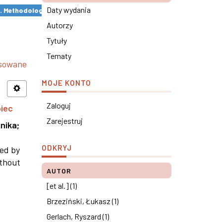
Daty wydania
s. Methodological remarks ×
Autorzy
Tytuły
Tematy
nsowane
MOJE KONTO
Zaloguj
piec
Zarejestruj
nika
;
ODKRYJ
ned by
ithout
AUTOR
[et al.] (1)
Brzeziński, Łukasz (1)
Gerlach, Ryszard (1)