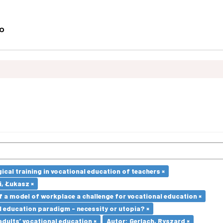
cal training in vocational education of teachers ×
i, Łukasz ×
a model of workplace a challenge for vocational education ×
l education paradigm - necessity or utopia? ×
adults’ vocational education ×
Autor: Gerlach, Ryszard ×