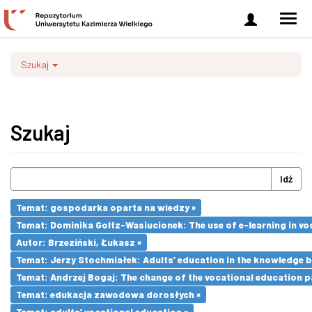
Zaloguj
Men
się
nawi
Szukaj
Szukaj
Idź
Temat: gospodarka oparta na wiedzy ×
Temat: Dominika Goltz-Wasiucionek: The use of e-learning in vo
Autor: Brzeziński, Łukasz ×
Temat: Jerzy Stochmiałek: Adults’ education in the knowledge 
Temat: Andrzej Bogaj: The change of the vocational education p
Temat: edukacja zawodowa dorosłych ×
Temat: adults’ vocational education ×