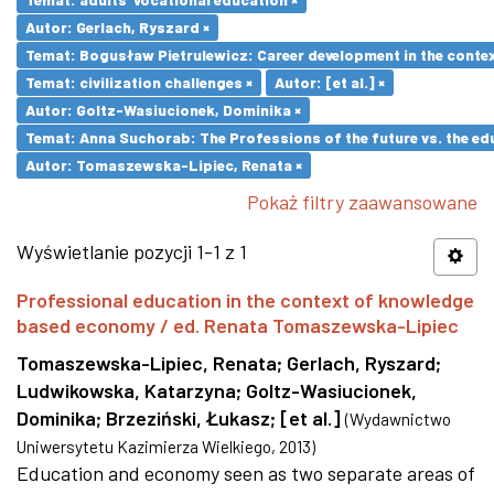
Autor: Gerlach, Ryszard ×
Temat: Bogusław Pietrulewicz: Career development in the contex
Temat: civilization challenges ×
Autor: [et al.] ×
Autor: Goltz-Wasiucionek, Dominika ×
Temat: Anna Suchorab: The Professions of the future vs. the ed
Autor: Tomaszewska-Lipiec, Renata ×
Pokaż filtry zaawansowane
Wyświetlanie pozycji 1-1 z 1
Professional education in the context of knowledge
based economy / ed. Renata Tomaszewska-Lipiec
Tomaszewska-Lipiec, Renata
;
Gerlach, Ryszard
;
Ludwikowska, Katarzyna
;
Goltz-Wasiucionek,
Dominika
;
Brzeziński, Łukasz
;
[et al.]
(
Wydawnictwo
Uniwersytetu Kazimierza Wielkiego
,
2013
)
Education and economy seen as two separate areas of