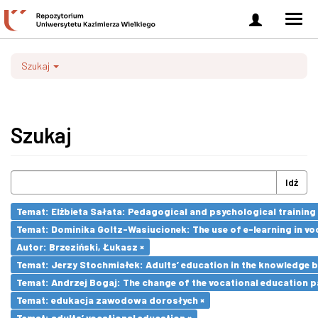
Zaloguj
Men
się
nawi
Szukaj
Szukaj
Idź
Temat: Elżbieta Sałata: Pedagogical and psychological training 
Temat: Dominika Goltz-Wasiucionek: The use of e-learning in vo
Autor: Brzeziński, Łukasz ×
Temat: Jerzy Stochmiałek: Adults’ education in the knowledge 
Temat: Andrzej Bogaj: The change of the vocational education p
Temat: edukacja zawodowa dorosłych ×
Temat: adults’ vocational education ×