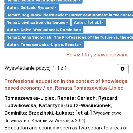
Autor: Gerlach, Ryszard ×
Temat: Bogusław Pietrulewicz: Career development in the contex
Temat: civilization challenges ×
Autor: [et al.] ×
Autor: Goltz-Wasiucionek, Dominika ×
Temat: Anna Suchorab: The Professions of the future vs. the ed
Autor: Tomaszewska-Lipiec, Renata ×
Pokaż filtry zaawansowane
Wyświetlanie pozycji 1-1 z 1
Professional education in the context of knowledge
based economy / ed. Renata Tomaszewska-Lipiec
Tomaszewska-Lipiec, Renata
;
Gerlach, Ryszard
;
Ludwikowska, Katarzyna
;
Goltz-Wasiucionek,
Dominika
;
Brzeziński, Łukasz
;
[et al.]
(
Wydawnictwo
Uniwersytetu Kazimierza Wielkiego
,
2013
)
Education and economy seen as two separate areas of