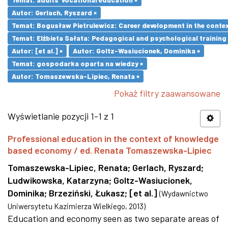
Autor: Gerlach, Ryszard ×
Temat: Bogusław Pietrulewicz: Career development in the contex
Temat: Elżbieta Sałata: Pedagogical and psychological training 
Autor: [et al.] ×
Autor: Goltz-Wasiucionek, Dominika ×
Temat: gospodarka oparta na wiedzy ×
Autor: Tomaszewska-Lipiec, Renata ×
Pokaż filtry zaawansowane
Wyświetlanie pozycji 1-1 z 1
Professional education in the context of knowledge
based economy / ed. Renata Tomaszewska-Lipiec
Tomaszewska-Lipiec, Renata
;
Gerlach, Ryszard
;
Ludwikowska, Katarzyna
;
Goltz-Wasiucionek,
Dominika
;
Brzeziński, Łukasz
;
[et al.]
(
Wydawnictwo
Uniwersytetu Kazimierza Wielkiego
,
2013
)
Education and economy seen as two separate areas of