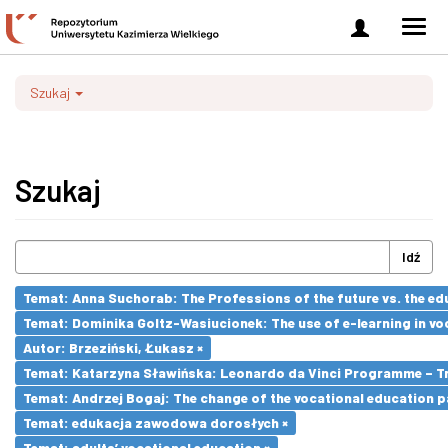
Zaloguj
Men
się
nawi
Szukaj
Szukaj
Idź
Temat: Anna Suchorab: The Professions of the future vs. the ed
Temat: Dominika Goltz-Wasiucionek: The use of e-learning in vo
Autor: Brzeziński, Łukasz ×
Temat: Katarzyna Sławińska: Leonardo da Vinci Programme – Tran
Temat: Andrzej Bogaj: The change of the vocational education p
Temat: edukacja zawodowa dorosłych ×
Temat: adults’ vocational education ×