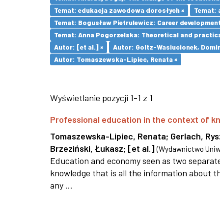
Temat: edukacja zawodowa dorosłych ×
Temat: 
Temat: Bogusław Pietrulewicz: Career development 
Temat: Anna Pogorzelska: Theoretical and practica
Autor: [et al.] ×
Autor: Goltz-Wasiucionek, Domin
Autor: Tomaszewska-Lipiec, Renata ×
Wyświetlanie pozycji 1-1 z 1
Professional education in the context of
Tomaszewska-Lipiec, Renata
;
Gerlach, Ry
Brzeziński, Łukasz
;
[et al.]
(
Wydawnictwo Uniwe
Education and economy seen as two separate 
knowledge that is all the information about th
any ...