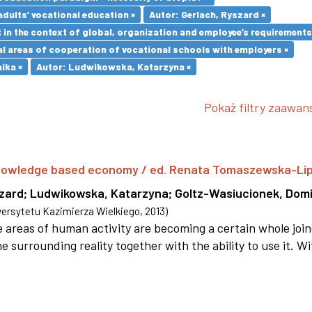
adults’ vocational education ×
Autor: Gerlach, Ryszard ×
in the context of global, organization and employee’s requirement
l areas of cooperation of vocational schools with employers ×
ika ×
Autor: Ludwikowska, Katarzyna ×
Pokaż filtry zaawa
 knowledge based economy / ed. Renata Tomaszewska-Li
szard
;
Ludwikowska, Katarzyna
;
Goltz-Wasiucionek, Domi
rsytetu Kazimierza Wielkiego
,
2013
)
areas of human activity are becoming a certain whole joi
e surrounding reality together with the ability to use it. W