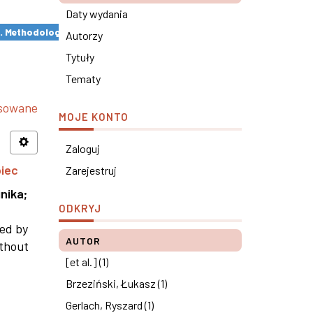
Daty wydania
s. Methodological remarks ×
Autorzy
Tytuły
Tematy
nsowane
MOJE KONTO
Zaloguj
piec
Zarejestruj
nika
;
ODKRYJ
ned by
AUTOR
ithout
[et al.] (1)
Brzeziński, Łukasz (1)
Gerlach, Ryszard (1)