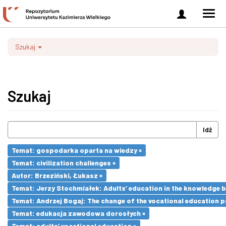
Zaloguj
Men
się
nawi
Szukaj
Szukaj
Idź
Temat: gospodarka oparta na wiedzy ×
Temat: civilization challenges ×
Autor: Brzeziński, Łukasz ×
Temat: Jerzy Stochmiałek: Adults’ education in the knowledge 
Temat: Andrzej Bogaj: The change of the vocational education p
Temat: edukacja zawodowa dorosłych ×
Temat: adults’ vocational education ×