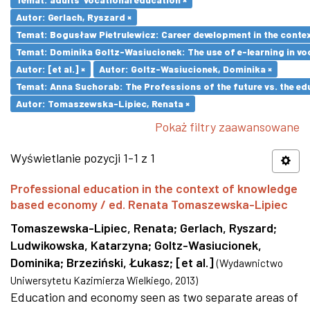
Autor: Gerlach, Ryszard ×
Temat: Bogusław Pietrulewicz: Career development in the contex
Temat: Dominika Goltz-Wasiucionek: The use of e-learning in vo
Autor: [et al.] ×
Autor: Goltz-Wasiucionek, Dominika ×
Temat: Anna Suchorab: The Professions of the future vs. the ed
Autor: Tomaszewska-Lipiec, Renata ×
Pokaż filtry zaawansowane
Wyświetlanie pozycji 1-1 z 1
Professional education in the context of knowledge
based economy / ed. Renata Tomaszewska-Lipiec
Tomaszewska-Lipiec, Renata
;
Gerlach, Ryszard
;
Ludwikowska, Katarzyna
;
Goltz-Wasiucionek,
Dominika
;
Brzeziński, Łukasz
;
[et al.]
(
Wydawnictwo
Uniwersytetu Kazimierza Wielkiego
,
2013
)
Education and economy seen as two separate areas of