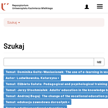
Zaloguj
Men
się
nawi
Szukaj
Szukaj
Idź
Temat: Dominika Goltz-Wasiucionek: The use of e-learning in vo
Autor: Ludwikowska, Katarzyna ×
Temat: Elżbieta Sałata: Pedagogical and psychological training 
Temat: Jerzy Stochmiałek: Adults’ education in the knowledge 
Temat: Andrzej Bogaj: The change of the vocational education p
Temat: edukacja zawodowa dorosłych ×
Temat: adults’ vocational education ×