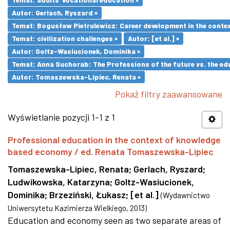
Autor: Gerlach, Ryszard ×
Temat: Bogusław Pietrulewicz: Career development in the contex
Temat: civilization challenges ×
Autor: [et al.] ×
Autor: Goltz-Wasiucionek, Dominika ×
Temat: Anna Suchorab: The Professions of the future vs. the ed
Autor: Tomaszewska-Lipiec, Renata ×
Pokaż filtry zaawansowane
Wyświetlanie pozycji 1-1 z 1
Professional education in the context of knowledge
based economy / ed. Renata Tomaszewska-Lipiec
Tomaszewska-Lipiec, Renata
;
Gerlach, Ryszard
;
Ludwikowska, Katarzyna
;
Goltz-Wasiucionek,
Dominika
;
Brzeziński, Łukasz
;
[et al.]
(
Wydawnictwo
Uniwersytetu Kazimierza Wielkiego
,
2013
)
Education and economy seen as two separate areas of