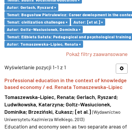
Autor: Gerlach, Ryszard ×
Temat: Bogusław Pietrulewicz: Career development in the contex
Temat: civilization challenges ×
Autor: [et al.] ×
Autor: Goltz-Wasiucionek, Dominika ×
Temat: Elżbieta Sałata: Pedagogical and psychological training 
Autor: Tomaszewska-Lipiec, Renata ×
Pokaż filtry zaawansowane
Wyświetlanie pozycji 1-1 z 1
Professional education in the context of knowledge
based economy / ed. Renata Tomaszewska-Lipiec
Tomaszewska-Lipiec, Renata
;
Gerlach, Ryszard
;
Ludwikowska, Katarzyna
;
Goltz-Wasiucionek,
Dominika
;
Brzeziński, Łukasz
;
[et al.]
(
Wydawnictwo
Uniwersytetu Kazimierza Wielkiego
,
2013
)
Education and economy seen as two separate areas of