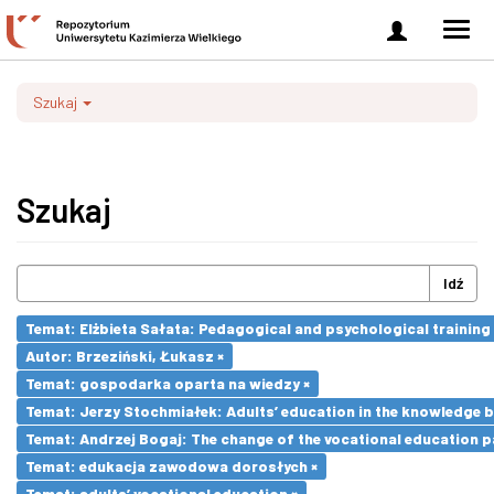
Zaloguj
Men
się
nawi
Szukaj
Szukaj
Idź
Temat: Elżbieta Sałata: Pedagogical and psychological training 
Autor: Brzeziński, Łukasz ×
Temat: gospodarka oparta na wiedzy ×
Temat: Jerzy Stochmiałek: Adults’ education in the knowledge 
Temat: Andrzej Bogaj: The change of the vocational education p
Temat: edukacja zawodowa dorosłych ×
Temat: adults’ vocational education ×