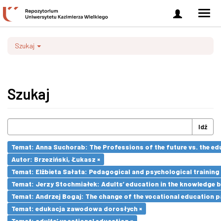
Zaloguj
Men
się
nawi
Szukaj
Szukaj
Idź
Temat: Anna Suchorab: The Professions of the future vs. the ed
Autor: Brzeziński, Łukasz ×
Temat: Elżbieta Sałata: Pedagogical and psychological training 
Temat: Jerzy Stochmiałek: Adults’ education in the knowledge 
Temat: Andrzej Bogaj: The change of the vocational education p
Temat: edukacja zawodowa dorosłych ×
Temat: adults’ vocational education ×