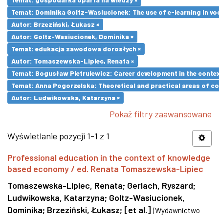
Temat: Dominika Goltz-Wasiucionek: The use of e-learning in vo
Autor: Brzeziński, Łukasz ×
Autor: Goltz-Wasiucionek, Dominika ×
Temat: edukacja zawodowa dorosłych ×
Autor: Tomaszewska-Lipiec, Renata ×
Temat: Bogusław Pietrulewicz: Career development in the contex
Temat: Anna Pogorzelska: Theoretical and practical areas of co
Autor: Ludwikowska, Katarzyna ×
Pokaż filtry zaawansowane
Wyświetlanie pozycji 1-1 z 1
Professional education in the context of knowledge
based economy / ed. Renata Tomaszewska-Lipiec
Tomaszewska-Lipiec, Renata
;
Gerlach, Ryszard
;
Ludwikowska, Katarzyna
;
Goltz-Wasiucionek,
Dominika
;
Brzeziński, Łukasz
;
[et al.]
(
Wydawnictwo