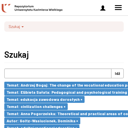
Zaloguj
Men
się
nawi
Szukaj
Szukaj
Idź
Temat: Andrzej Bogaj: The change of the vocational education p
Temat: Elżbieta Sałata: Pedagogical and psychological training 
Temat: edukacja zawodowa dorosłych ×
Temat: civilization challenges ×
Temat: Anna Pogorzelska: Theoretical and practical areas of co
Autor: Goltz-Wasiucionek, Dominika ×
Temat: adults’ vocational education ×