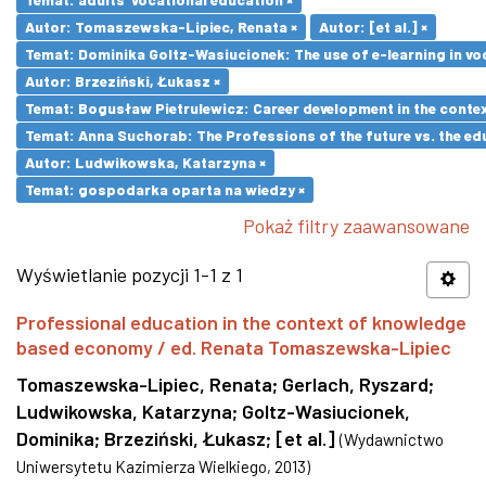
Autor: Tomaszewska-Lipiec, Renata ×
Autor: [et al.] ×
Temat: Dominika Goltz-Wasiucionek: The use of e-learning in vo
Autor: Brzeziński, Łukasz ×
Temat: Bogusław Pietrulewicz: Career development in the contex
Temat: Anna Suchorab: The Professions of the future vs. the ed
Autor: Ludwikowska, Katarzyna ×
Temat: gospodarka oparta na wiedzy ×
Pokaż filtry zaawansowane
Wyświetlanie pozycji 1-1 z 1
Professional education in the context of knowledge
based economy / ed. Renata Tomaszewska-Lipiec
Tomaszewska-Lipiec, Renata
;
Gerlach, Ryszard
;
Ludwikowska, Katarzyna
;
Goltz-Wasiucionek,
Dominika
;
Brzeziński, Łukasz
;
[et al.]
(
Wydawnictwo
Uniwersytetu Kazimierza Wielkiego
,
2013
)